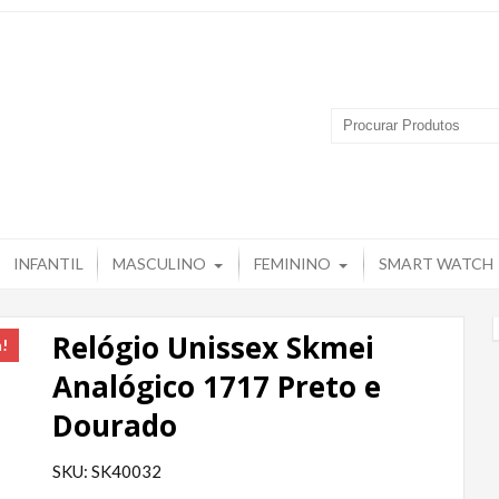
 Produtos – Grupo Tuguir
INFANTIL
MASCULINO
FEMININO
SMART WATCH
Relógio Unissex Skmei
a!
Analógico 1717 Preto e
Dourado
SKU: SK40032