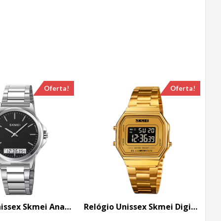
Oferta!
Oferta!
Relógio Unissex Skmei AnaDigi 2120 Prata
Relógio Unissex Skmei Digital 1647 Dourado