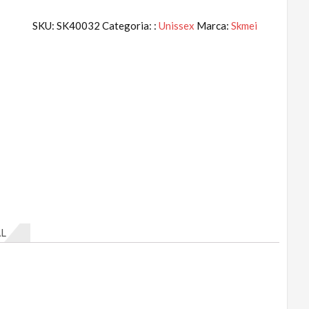
SKU:
SK40032
Categoria: :
Unissex
Marca:
Skmei
L