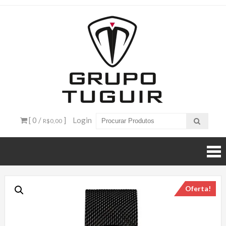
Catálogo
de
Produtos
– Grupo
[ 0 /
]
Login
R$0,00
Tuguir
Oferta!