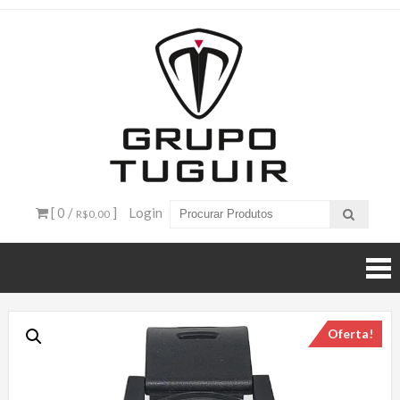
Catálogo
de
Produtos
– Grupo
[ 0 /
]
Login
R$0,00
Tuguir
Oferta!