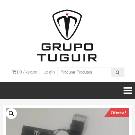
Catálogo
de
Produtos
– Grupo
[ 0 /
]
Login
R$0,00
Tuguir
Oferta!