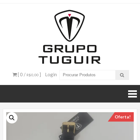
Catálogo
de
Produtos
– Grupo
[ 0 /
]
Login
R$0,00
Tuguir
Oferta!