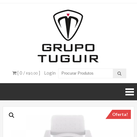
Catálogo
de
Produtos
– Grupo
[ 0 /
]
Login
R$0,00
Tuguir
Oferta!