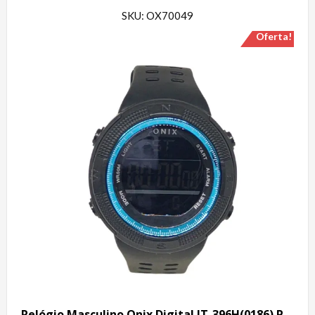
SKU: OX70049
Oferta!
Relógio Masculino Onix Digital IT-396H(0186) Preto e Azul