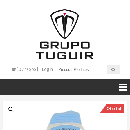
Catálogo
de
Produtos
– Grupo
[ 0 /
]
Login
R$0,00
Tuguir
Oferta!