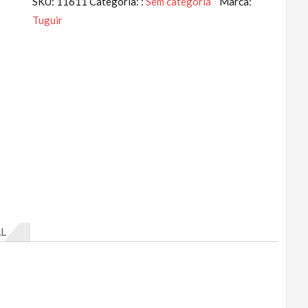
SKU:
11611
Categoria: :
Sem categoria
Marca:
Tuguir
L