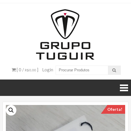
Catálogo
de
Produtos
– Grupo
[ 0 /
]
Login
R$0,00
Tuguir
Oferta!