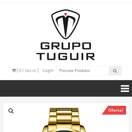
Catálogo
de
Produtos
– Grupo
[ 0 /
]
Login
R$0,00
Tuguir
Oferta!