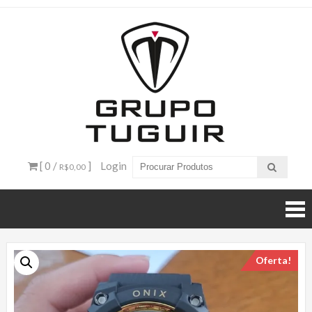
Catálogo
de
Produtos
– Grupo
[ 0 /
]
Login
R$0,00
Tuguir
Oferta!