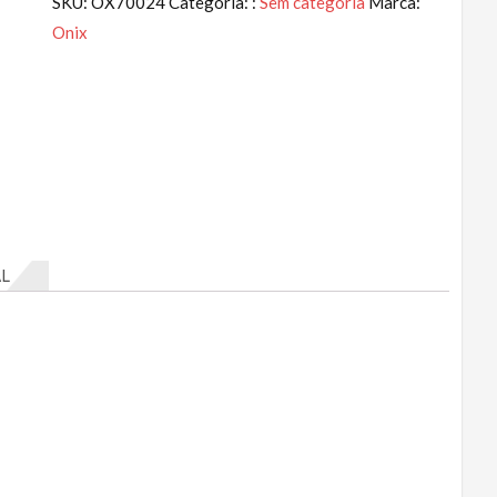
SKU:
OX70024
Categoria: :
Sem categoria
Marca:
Onix
L