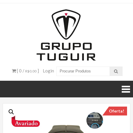
Catálogo
de
Produtos
– Grupo
[ 0 /
]
Login
R$0,00
Tuguir
Oferta!