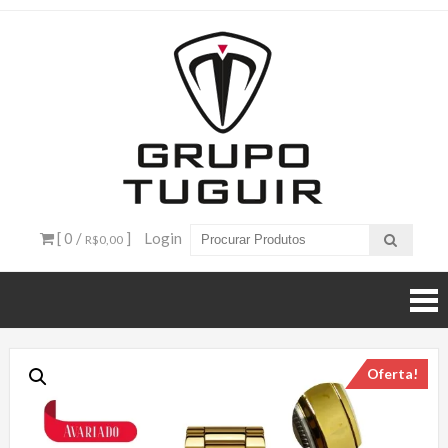
Catálogo
de
Produtos
– Grupo
[ 0 /
]
Login
R$0,00
Tuguir
Oferta!