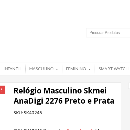
 Produtos – Grupo Tuguir
INFANTIL
MASCULINO
FEMININO
SMART WATCH
Relógio Masculino Skmei
a!
AnaDigi 2276 Preto e Prata
SKU: SK40245