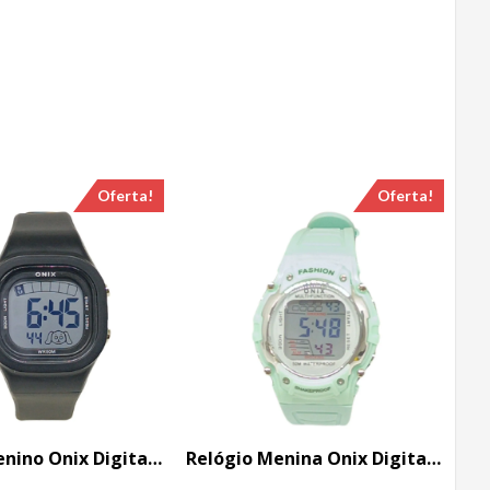
Oferta!
Oferta!
Relógio Menino Onix Digital IT-1827 Preto
Relógio Menina Onix Digital IT-610 (6565) Verde