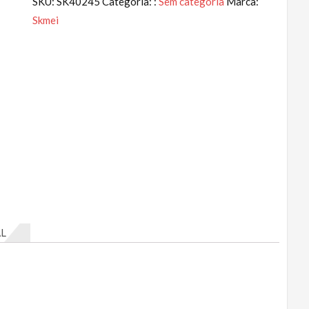
SKU:
SK40245
Categoria: :
Sem categoria
Marca:
Skmei
L