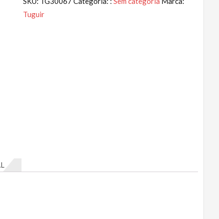
SKU:
TG30067
Categoria: :
Sem categoria
Marca:
Tuguir
L