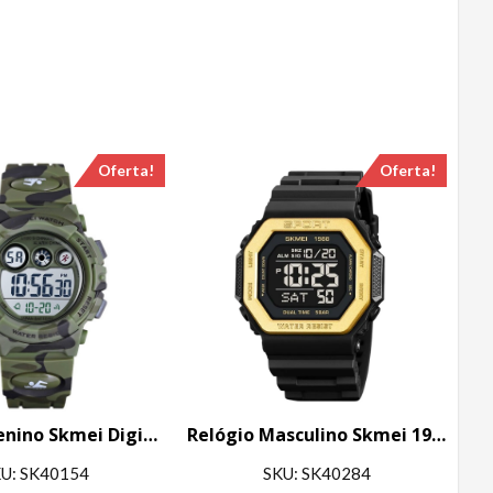
Oferta!
Oferta!
Relógio Menino Skmei Digital 1547 Verde Camuflado
Relógio Masculino Skmei 1988 Preto e Dourado
U: SK40154
SKU: SK40284