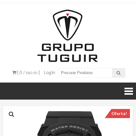
Catálogo
de
Produtos
– Grupo
[ 0 /
]
Login
R$0,00
Tuguir
Oferta!