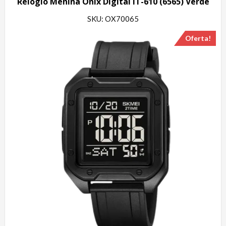
Relógio Menina Onix Digital IT-610 (6565) Verde
SKU: OX70065
Oferta!