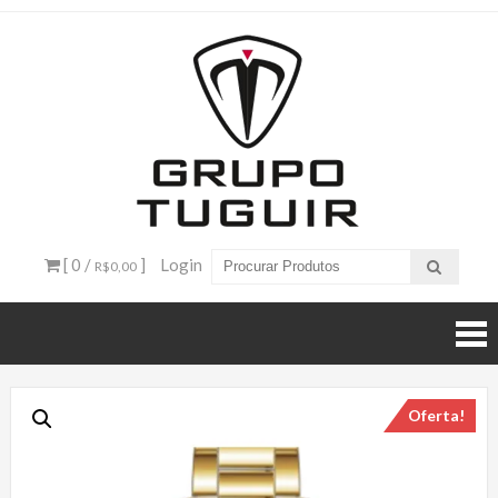
Catálogo
de
Produtos
– Grupo
[ 0 /
]
Login
R$0,00
Tuguir
Oferta!