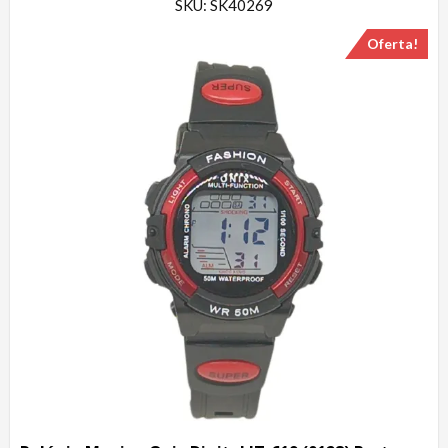
SKU: SK40269
Oferta!