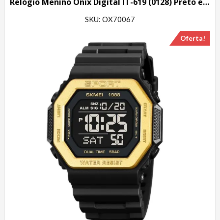
Relógio Menino Onix Digital IT-619 (0128) Preto e Vermelho
SKU: OX70067
Oferta!