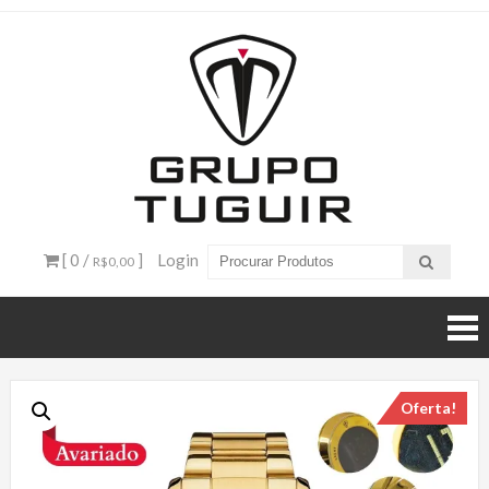
Catálogo
de
Produtos
– Grupo
[ 0 /
]
Login
R$0,00
Tuguir
Oferta!