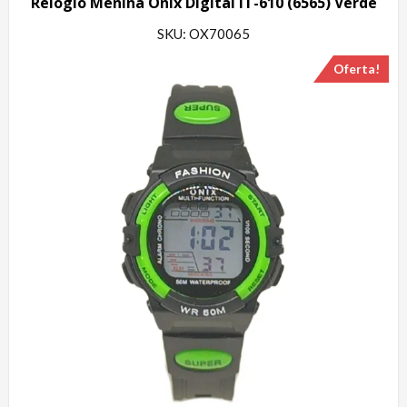
Relógio Menina Onix Digital IT-610 (6565) Verde
SKU: OX70065
Oferta!