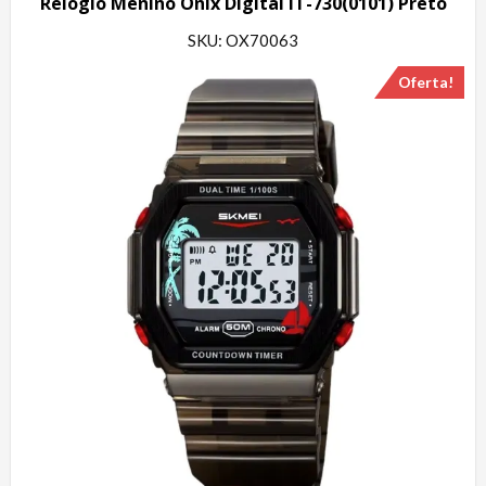
Relógio Menino Onix Digital IT-730(0101) Preto
SKU: OX70063
Oferta!