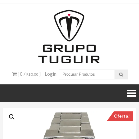
Catálogo
de
Produtos
– Grupo
[ 0 /
]
Login
R$0,00
Tuguir
Oferta!