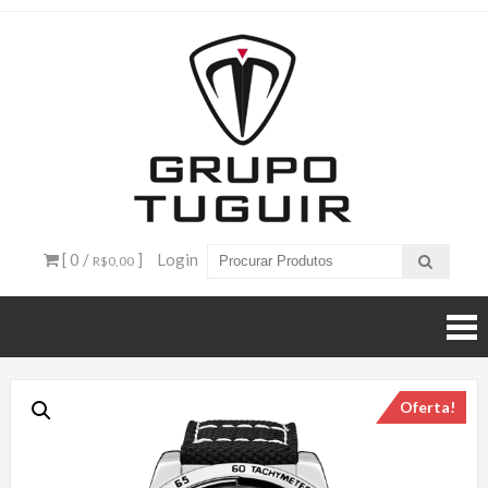
Catálogo
de
Produtos
– Grupo
[ 0 /
]
Login
R$0,00
Tuguir
Oferta!